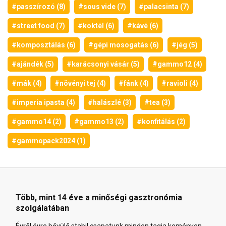
#passzírozó (8)
#sous vide (7)
#palacsinta (7)
#street food (7)
#koktél (6)
#kávé (6)
#komposztálás (6)
#gépi mosogatás (6)
#jég (5)
#ajándék (5)
#karácsonyi vásár (5)
#gammo12 (4)
#mák (4)
#növényi tej (4)
#fánk (4)
#ravioli (4)
#imperia ipasta (4)
#halászlé (3)
#tea (3)
#gammo14 (2)
#gammo13 (2)
#konfitálás (2)
#gammopack2024 (1)
Több, mint 14 éve a minőségi gasztronómia
szolgálatában