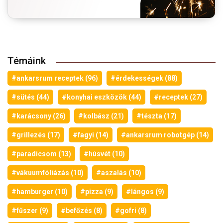
Témáink
#ankarsrum receptek (96)
#érdekességek (88)
#sütés (44)
#konyhai eszközök (44)
#receptek (27)
#karácsony (26)
#kolbász (21)
#tészta (17)
#grillezés (17)
#fagyi (14)
#ankarsrum robotgép (14)
#paradicsom (13)
#húsvét (10)
#vákuumfóliázás (10)
#aszalás (10)
#hamburger (10)
#pizza (9)
#lángos (9)
#fűszer (9)
#befőzés (8)
#gofri (8)