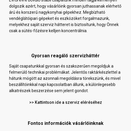
Évről évre bővülő stabil csapatunk minden tagja keményen
dolgozik azért, hogy vásárlóink gyorsan juthassanak elérhető
árú és korszerű nagykonyhai gépekhez. Megbízható
vendéglátóipari gépeket és eszközöket forgalmazunk,
melyekhez saját szerviz hátteret is biztosítunk, hogy Önnek
csak a sütés-főzésre kelljen koncentrálnia.
Gyorsan reagáló szervizháttér
Saját csapatunkkal gyorsan és szakszerűen megoldjuk a
felmerülő technikai problémákat. Jelentős raktárkészlettel a
hátunk mögött az azonnali megoldásra törekszünk, és mivel
beszállítóinkkal napi kapcsolatban állunk, a különlegesebb
alkatrészek beszerzése sem jelent gondot.
>> Kattintson ide a szerviz eléréséhez
Fontos információk vásárlóinknak