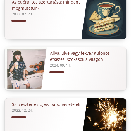
Az öt órai tea szertartása: mindent
megmutatunk
2023. 02. 20.
Állva, ülve vagy fekve? Különös
étkezési szokások a világon
2024. 09. 14.
Szilveszter és Újév: babonás ételek
2022. 12. 24.