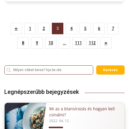
1
2
3
4
5
6
7
8
9
10
...
111
112
Keresés
Legnépszerűbb bejegyzések
Mi az a blansírozás és hogyan kell
csinálni?
2022. 04. 12.